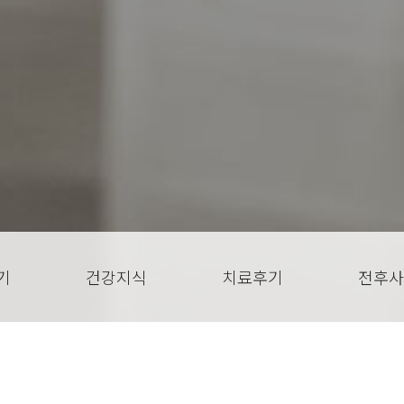
기
건강지식
치료후기
전후사