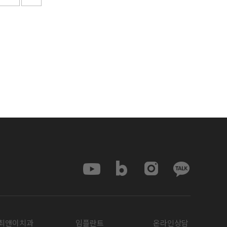
최앤이치과
임플란트
온라인상담