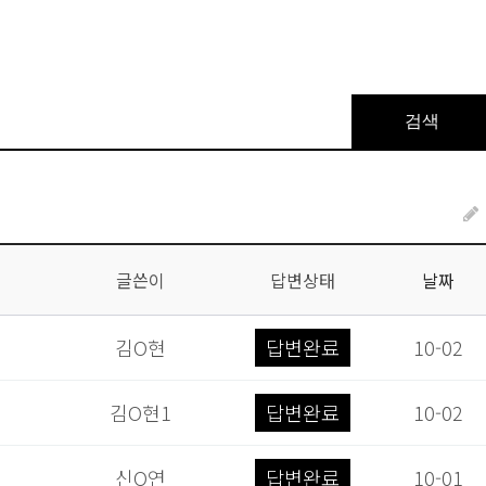
검색
글쓴이
답변상태
날짜
김O현
답변완료
10-02
김O현1
답변완료
10-02
신O연
답변완료
10-01