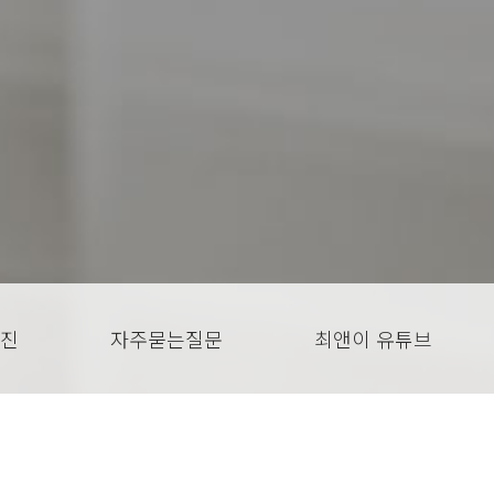
진
자주묻는질문
최앤이 유튜브