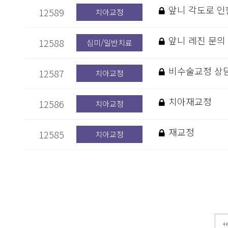
앞니 각도로 인
12589
치아교정
앞니 레진 문의
12588
심미/일반치료
비수술교정 상
12587
치아교정
치아재교정
12586
치아교정
재교정
12585
치아교정
다음