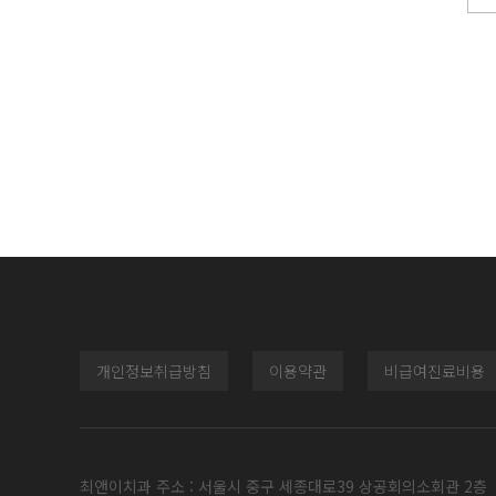
개인정보취급방침
이용약관
비급여진료비용
최앤이치과 주소 : 서울시 중구 세종대로39 상공회의소회관 2층